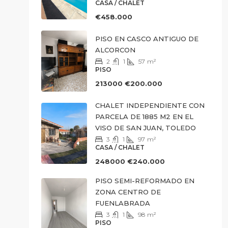
CASA / CHALET
€458.000
PISO EN CASCO ANTIGUO DE
ALCORCON
2
1
57
m²
PISO
213000
€200.000
CHALET INDEPENDIENTE CON
PARCELA DE 1885 M2 EN EL
VISO DE SAN JUAN, TOLEDO
3
1
97
m²
CASA / CHALET
248000
€240.000
PISO SEMI-REFORMADO EN
ZONA CENTRO DE
FUENLABRADA
3
1
98
m²
PISO