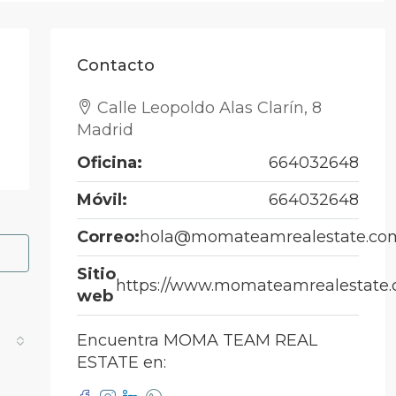
Contacto
Calle Leopoldo Alas Clarín, 8
Madrid
Oficina:
664032648
Móvil:
664032648
Correo:
hola@momateamrealestate.co
Sitio
https://www.momateamrealestate
web
Encuentra MOMA TEAM REAL
ESTATE en: