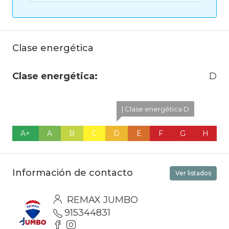
Clase energética
Clase energética:
D
| Clase energética D
A+
A
B
C
D
E
F
G
H
Información de contacto
Ver listados
REMAX JUMBO
915344831