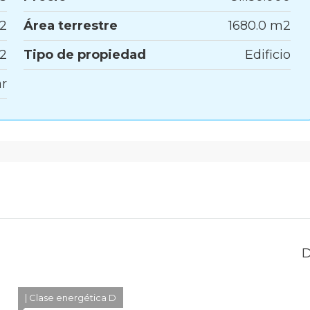
m2
Área terrestre
1680.0 m2
12
Tipo de propiedad
Edificio
r
| Clase energética D