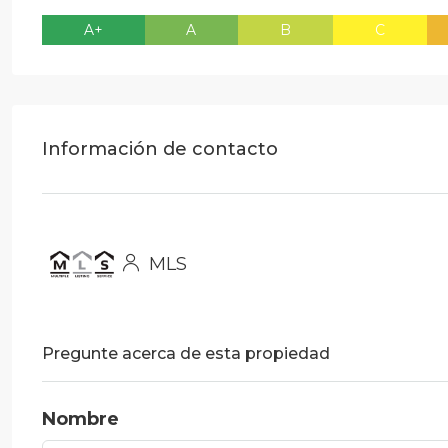
A+
A
B
C
Información de contacto
MLS
Pregunte acerca de esta propiedad
Nombre