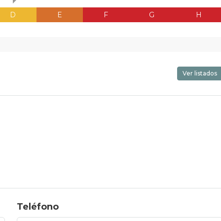
D
E
F
G
H
Ver listados
Teléfono