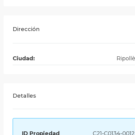
Dirección
Ciudad:
Ripoll
Detalles
ID Propiedad
C21-C0134-001