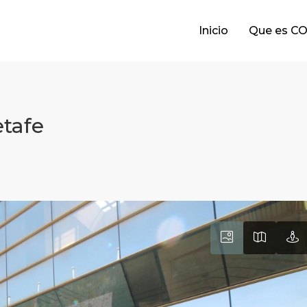
Inicio
Que es C
etafe