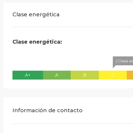
Clase energética
Clase energética:
| Clase 
A+
A
B
C
Información de contacto