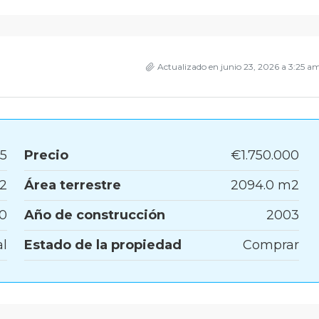
Actualizado en junio 23, 2026 a 3:25 a
5
Precio
€1.750.000
2
Área terrestre
2094.0 m2
10
Año de construcción
2003
al
Estado de la propiedad
Comprar