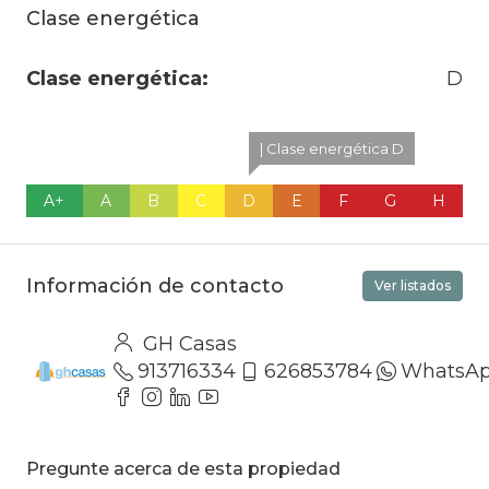
Clase energética
Clase energética:
D
| Clase energética D
A+
A
B
C
D
E
F
G
H
Información de contacto
Ver listados
GH Casas
913716334
626853784
WhatsA
Pregunte acerca de esta propiedad