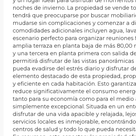
y un lugar ideal para disfrutar de momentos 
noches de invierno. La propiedad se vende t
tendrá que preocuparse por buscar mobiliario
mudarse sin complicaciones y comenzar a di
comodidades adicionales incluyen agua, lava
escenario perfecto para organizar reuniones f
amplia terraza en planta baja de más 80,00 
y una tercera en planta primera con salida d
permitirá disfrutar de las vistas panorámicas
pueda evadirse del estrés diario y disfrutar de
elemento destacado de esta propiedad, prop
y eficiente en cada habitación. Esto garanti
reduce significativamente el consumo energét
tanto para su economía como para el medio 
simplemente excepcional. Situada en un ento
disfrutar de una vida apacible y relajada, lej
servicios locales es inmejorable, encontránd
centros de salud y todo lo que pueda necesita