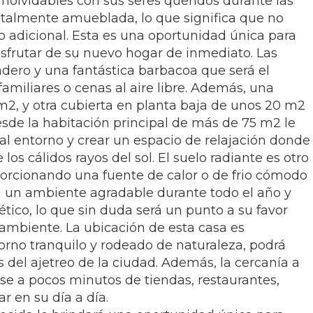
inolvidables con sus seres queridos durante las
otalmente amueblada, lo que significa que no
 adicional. Esta es una oportunidad única para
sfrutar de su nuevo hogar de inmediato. Las
dero y una fantástica barbacoa que será el
amiliares o cenas al aire libre. Además, una
m2, y otra cubierta en planta baja de unos 20 m2
esde la habitación principal de más de 75 m2 le
 al entorno y crear un espacio de relajación donde
 los cálidos rayos del sol. El suelo radiante es otro
orcionando una fuente de calor o de frio cómodo
za un ambiente agradable durante todo el año y
ico, lo que sin duda será un punto a su favor
ambiente. La ubicación de esta casa es
rno tranquilo y rodeado de naturaleza, podrá
os del ajetreo de la ciudad. Además, la cercanía a
ose a pocos minutos de tiendas, restaurantes,
r en su día a día.