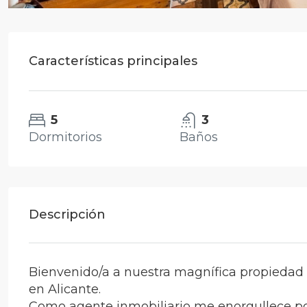
Características principales
5
3
Dormitorios
Baños
Descripción
Bienvenido/a a nuestra magnífica propiedad 
en Alicante.
Como agente inmobiliario me enorgullece po