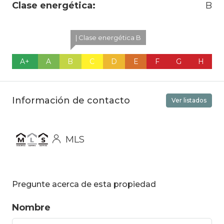
Clase energética:
B
| Clase energética B
A+
A
B
C
D
E
F
G
H
Información de contacto
Ver listados
MLS
Pregunte acerca de esta propiedad
Nombre