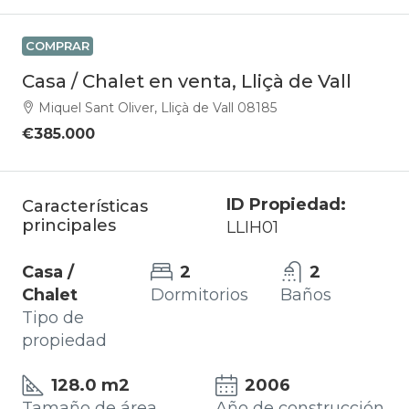
COMPRAR
Casa / Chalet en venta, Lliçà de Vall
Miquel Sant Oliver, Lliçà de Vall 08185
€385.000
ID Propiedad:
Características
principales
LLIH01
Casa /
2
2
Chalet
Dormitorios
Baños
Tipo de
propiedad
128.0 m2
2006
Tamaño de área
Año de construcción