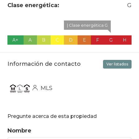
Clase energética:
G
| Clase energética G
A+
A
B
C
D
E
F
G
H
Información de contacto
Ver listados
MLS
Pregunte acerca de esta propiedad
Nombre