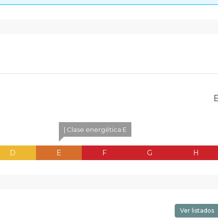
| Clase energética E
D
E
F
G
H
Ver listados