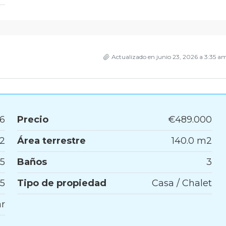
Actualizado en junio 23, 2026 a 3:35 a
6
Precio
€489.000
m2
Área terrestre
140.0 m2
5
Baños
3
5
Tipo de propiedad
Casa / Chalet
r