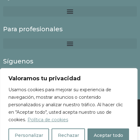
Para profesionales
Síguenos
Valoramos tu privacidad
Usamos cookies para mejorar su experiencia de
navegación, mostrar anuncios o contenido
personalizados y analizar nuestro tráfico. Al hacer clic
Colaboria
©
2022 Todos los derechos reservados
en "Aceptar todo", usted acepta nuestro uso de
cookies.
Política de cookies
Personalizar
Rechazar
Aceptar todo
MLS