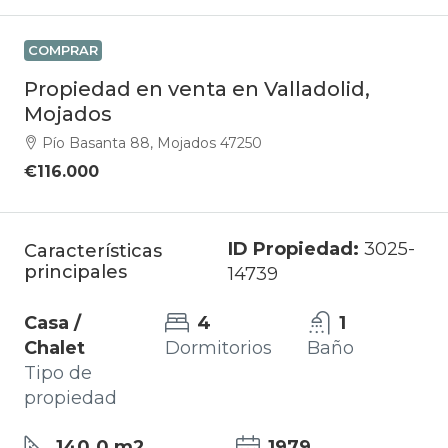
COMPRAR
Propiedad en venta en Valladolid,
Mojados
Pío Basanta 88, Mojados 47250
€116.000
ID Propiedad:
3025-
Características
principales
14739
Casa /
4
1
Chalet
Dormitorios
Baño
Tipo de
propiedad
140.0 m2
1979