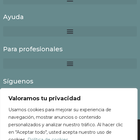
Ayuda
Para profesionales
Síguenos
Valoramos tu privacidad
Usamos cookies para mejorar su experiencia de
navegación, mostrar anuncios o contenido
personalizados y analizar nuestro tráfico. Al hacer clic
Colaboria
©
2022 Todos los derechos reservados
en "Aceptar todo", usted acepta nuestro uso de
cookies.
Política de cookies