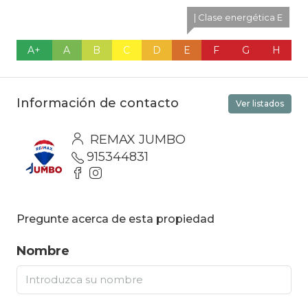
| Clase energética E
A+
A
B
C
D
E
F
G
H
Información de contacto
Ver listados
REMAX JUMBO
915344831
Pregunte acerca de esta propiedad
Nombre