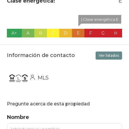
Clase energética:
E
| Clase energética E
A+
A
B
C
D
E
F
G
H
Información de contacto
Ver listados
MLS
Pregunte acerca de esta propiedad
Nombre