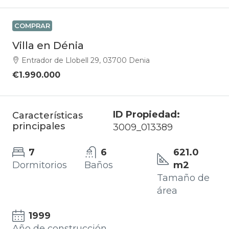
COMPRAR
Villa en Dénia
Entrador de Llobell 29, 03700 Denia
€1.990.000
ID Propiedad:
Características
principales
3009_013389
7
6
621.0
Dormitorios
Baños
m2
Tamaño de
área
1999
Año de construcción