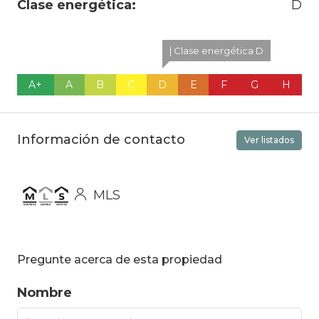
Clase energética:
D
| Clase energética D
A+
A
B
C
D
E
F
G
H
Información de contacto
Ver listados
MLS
Pregunte acerca de esta propiedad
Nombre