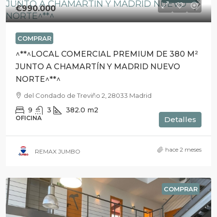
€990.000
COMPRAR
^**^LOCAL COMERCIAL PREMIUM DE 380 M²
JUNTO A CHAMARTÍN Y MADRID NUEVO
NORTE^**^
del Condado de Treviño 2, 28033 Madrid
9
3
382.0
m2
OFICINA
Detalles
hace 2 meses
REMAX JUMBO
COMPRAR